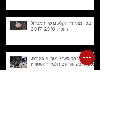
צפו: מאחורי הקלעים של המסלול
השנתי 2017-2018
הבמאי רני סער ( זגורי אימפריה,
עספור) בשיעור עם תלמידי הסטודיו
נמרוד הוכנברג מייצג את הסטודיו
בפסטיבל ברלין