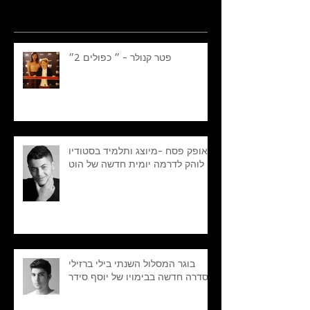
Recent Posts
פטר קנולר - ״ כפולים 2״
אופק פסח -מיוצג ותלמיד בסטודיו
לוהק לדרמה יומית חדשה של הוט
בוגר המסלול השנתי בילי ברזילי
בסדרה חדשה בבימויו של יוסף סידר