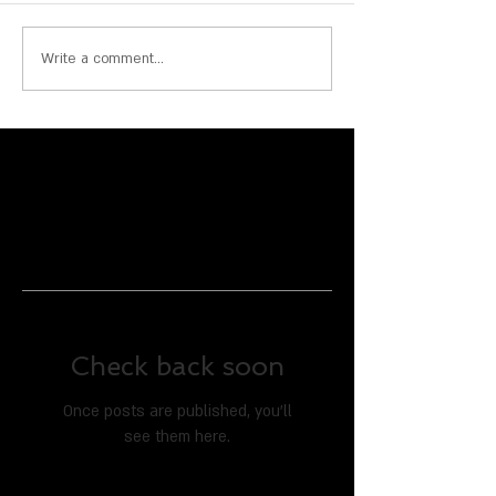
Write a comment...
Featured Posts
Check back soon
Once posts are published, you’ll
see them here.