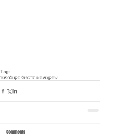
Tags:
שחקן
נועה
אוהד
כפולים
קנולר
פטר
Comments